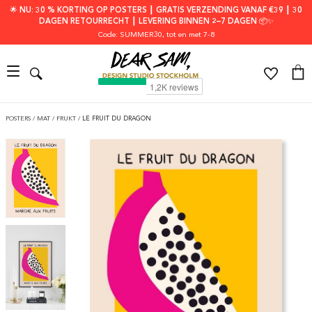
🌟 NU: 30 % KORTING OP POSTERS ┃ GRATIS VERZENDING VANAF €39 ┃ 30
DAGEN RETOURRECHT ┃ LEVERING BINNEN 2–7 DAGEN 📦✨
Code: SUMMER30
, tot en met 7-8
POSTERS
/
MAT
/
FRUKT
/
LE FRUIT DU DRAGON