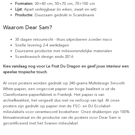
Formaten:
30×40 cm, 50×70 cm, 70×100 cm
Lijst:
Apart verkrijgbaar (in eiken, zwart en wit)
Productie:
Duurzaam gedrukt in Scandinavië
Waarom Dear Sam?
30 dagen retourrecht - thuis uitproberen zonder risico
Snelle levering 2-4 werkdagen
Duurzame productie met milieuvriendelijke materialen
Scandinavisch design sinds 2016
Kies vandaag nog voor Le Fruit Du Dragon en geef jouw interieur een
speelse tropische touch.
Al onze posters worden gedrukt op 240-grams Multidesign Smooth
White-papier, een ongecoat papier van hoge kwaliteit is uit de
Clairefontaine-papierfabriek in Frankrijk. Het papier is van
archiefkwaliteit, het vergeelt dus niet na verloop van tijd. Al onze
posters zijn gedrukt op papier met de FSC- en EU Ecolabel-
milieulabels voor verantwoord bosbeheer. Onze drukkerijen zijn 100%
klimaatneutraal en de productie van de posters voor Dear Sam is
gecertificeerd met het Svanen milieulabel.