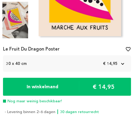
Item
Le Fruit Du Dragon Poster
favorite_border
1
of
3
30 x 40 cm
€ 14,95
€ 14,95
In winkelmand
Nog maar weinig beschikbaar!
- Levering binnen 2–6 dagen
┃ 30 dagen retourrecht