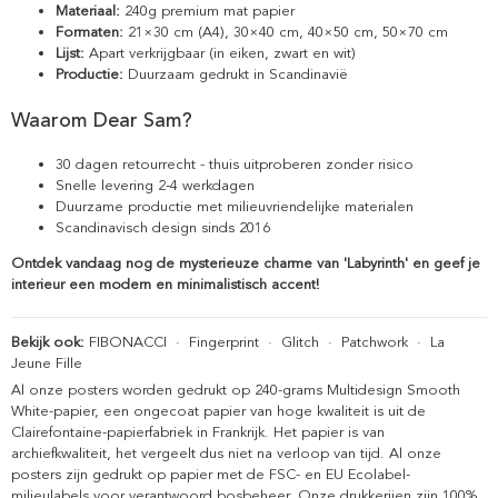
Materiaal:
240g premium mat papier
Formaten:
21×30 cm (A4), 30×40 cm, 40×50 cm, 50×70 cm
Lijst:
Apart verkrijgbaar (in eiken, zwart en wit)
Productie:
Duurzaam gedrukt in Scandinavië
Waarom Dear Sam?
30 dagen retourrecht - thuis uitproberen zonder risico
Snelle levering 2-4 werkdagen
Duurzame productie met milieuvriendelijke materialen
Scandinavisch design sinds 2016
Ontdek vandaag nog de mysterieuze charme van 'Labyrinth' en geef je
interieur een modern en minimalistisch accent!
Bekijk ook:
FIBONACCI
·
Fingerprint
·
Glitch
·
Patchwork
·
La
Jeune Fille
Al onze posters worden gedrukt op 240-grams Multidesign Smooth
White-papier, een ongecoat papier van hoge kwaliteit is uit de
Clairefontaine-papierfabriek in Frankrijk. Het papier is van
archiefkwaliteit, het vergeelt dus niet na verloop van tijd. Al onze
posters zijn gedrukt op papier met de FSC- en EU Ecolabel-
milieulabels voor verantwoord bosbeheer. Onze drukkerijen zijn 100%