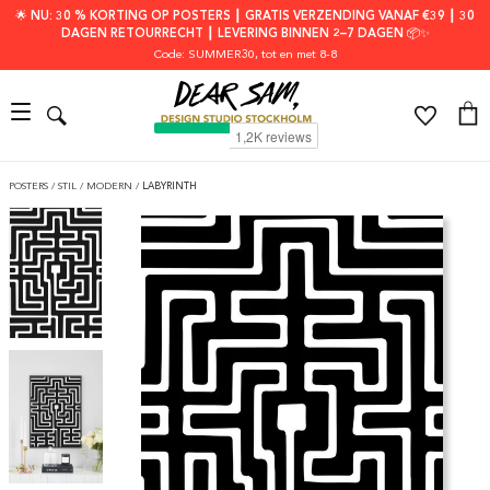
🌟 NU: 30 % KORTING OP POSTERS ┃ GRATIS VERZENDING VANAF €39 ┃ 30
DAGEN RETOURRECHT ┃ LEVERING BINNEN 2–7 DAGEN 📦✨
Code: SUMMER30
, tot en met 8-8
POSTERS
/
STIL
/
MODERN
/
LABYRINTH