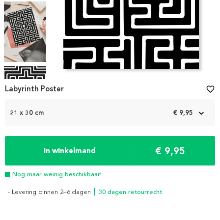
Item
1
Labyrinth Poster
favorite_border
of
4
21 x 30 cm
€ 9,95
€ 9,95
In winkelmand
Nog maar weinig beschikbaar!
- Levering binnen 2–6 dagen
┃ 30 dagen retourrecht