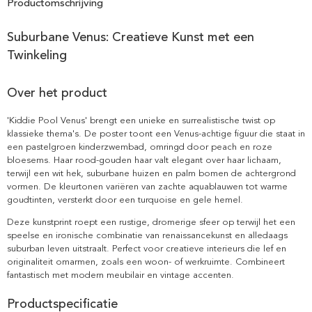
Productomschrijving
Suburbane Venus: Creatieve Kunst met een
Twinkeling
Over het product
'Kiddie Pool Venus' brengt een unieke en surrealistische twist op
klassieke thema's. De poster toont een Venus-achtige figuur die staat in
een pastelgroen kinderzwembad, omringd door peach en roze
bloesems. Haar rood-gouden haar valt elegant over haar lichaam,
terwijl een wit hek, suburbane huizen en palm bomen de achtergrond
vormen. De kleurtonen variëren van zachte aquablauwen tot warme
goudtinten, versterkt door een turquoise en gele hemel.
Deze kunstprint roept een rustige, dromerige sfeer op terwijl het een
speelse en ironische combinatie van renaissancekunst en alledaags
suburban leven uitstraalt. Perfect voor creatieve interieurs die lef en
originaliteit omarmen, zoals een woon- of werkruimte. Combineert
fantastisch met modern meubilair en vintage accenten.
Productspecificatie