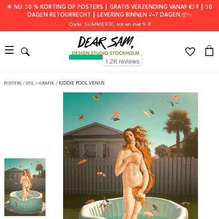
🌟 NU: 30 % KORTING OP POSTERS ┃ GRATIS VERZENDING VANAF €39 ┃ 30
DAGEN RETOURRECHT ┃ LEVERING BINNEN 2–7 DAGEN 📦✨
Code: SUMMER30
, tot en met 9-8
POSTERS
/
STIL
/
GRAFIK
/
KIDDIE POOL VENUS