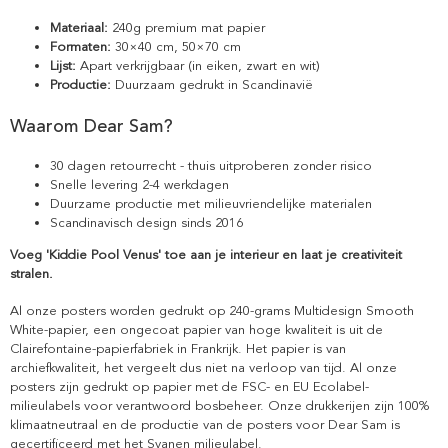
Materiaal:
240g premium mat papier
Formaten:
30×40 cm, 50×70 cm
Lijst:
Apart verkrijgbaar (in eiken, zwart en wit)
Productie:
Duurzaam gedrukt in Scandinavië
Waarom Dear Sam?
30 dagen retourrecht - thuis uitproberen zonder risico
Snelle levering 2-4 werkdagen
Duurzame productie met milieuvriendelijke materialen
Scandinavisch design sinds 2016
Voeg 'Kiddie Pool Venus' toe aan je interieur en laat je creativiteit
stralen.
Al onze posters worden gedrukt op 240-grams Multidesign Smooth
White-papier, een ongecoat papier van hoge kwaliteit is uit de
Clairefontaine-papierfabriek in Frankrijk. Het papier is van
archiefkwaliteit, het vergeelt dus niet na verloop van tijd. Al onze
posters zijn gedrukt op papier met de FSC- en EU Ecolabel-
milieulabels voor verantwoord bosbeheer. Onze drukkerijen zijn 100%
klimaatneutraal en de productie van de posters voor Dear Sam is
gecertificeerd met het Svanen milieulabel.