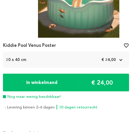
Kiddie Pool Venus Poster
favorite_border
30 x 40 cm
€ 24,00
€ 24,00
In winkelmand
Nog maar weinig beschikbaar!
- Levering binnen 2–6 dagen
┃ 30 dagen retourrecht