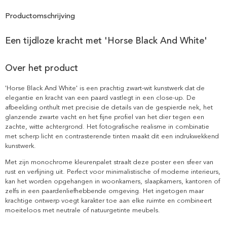
Productomschrijving
Een tijdloze kracht met 'Horse Black And White'
Over het product
'Horse Black And White' is een prachtig zwart-wit kunstwerk dat de
elegantie en kracht van een paard vastlegt in een close-up. De
afbeelding onthult met precisie de details van de gespierde nek, het
glanzende zwarte vacht en het fijne profiel van het dier tegen een
zachte, witte achtergrond. Het fotografische realisme in combinatie
met scherp licht en contrasterende tinten maakt dit een indrukwekkend
kunstwerk.
Met zijn monochrome kleurenpalet straalt deze poster een sfeer van
rust en verfijning uit. Perfect voor minimalistische of moderne interieurs,
kan het worden opgehangen in woonkamers, slaapkamers, kantoren of
zelfs in een paardenliefhebbende omgeving. Het ingetogen maar
krachtige ontwerp voegt karakter toe aan elke ruimte en combineert
moeiteloos met neutrale of natuurgetinte meubels.