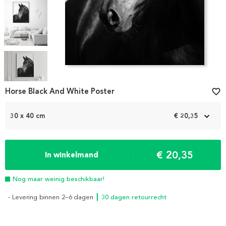
Item
1
Horse Black And White Poster
favorite_border
of
5
30 x 40 cm
€ 20,35
€ 20,35
In winkelmand
Nog maar weinig beschikbaar!
- Levering binnen 2–6 dagen
┃ 30 dagen retourrecht