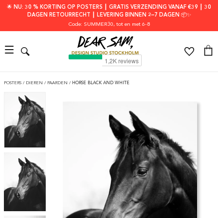
🌟 NU: 30 % KORTING OP POSTERS ┃ GRATIS VERZENDING VANAF €39 ┃ 30
DAGEN RETOURRECHT ┃ LEVERING BINNEN 2–7 DAGEN 📦✨
Code: SUMMER30
, tot en met 6-8
POSTERS
/
DIEREN
/
PAARDEN
/
HORSE BLACK AND WHITE