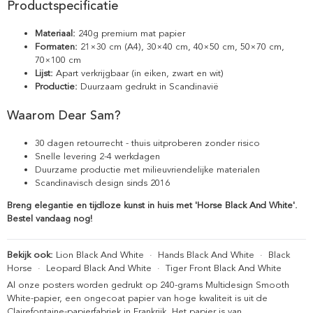
Productspecificatie
Materiaal:
240g premium mat papier
Formaten:
21×30 cm (A4), 30×40 cm, 40×50 cm, 50×70 cm,
70×100 cm
Lijst:
Apart verkrijgbaar (in eiken, zwart en wit)
Productie:
Duurzaam gedrukt in Scandinavië
Waarom Dear Sam?
30 dagen retourrecht - thuis uitproberen zonder risico
Snelle levering 2-4 werkdagen
Duurzame productie met milieuvriendelijke materialen
Scandinavisch design sinds 2016
Breng elegantie en tijdloze kunst in huis met 'Horse Black And White'.
Bestel vandaag nog!
Bekijk ook:
Lion Black And White
·
Hands Black And White
·
Black
Horse
·
Leopard Black And White
·
Tiger Front Black And White
Al onze posters worden gedrukt op 240-grams Multidesign Smooth
White-papier, een ongecoat papier van hoge kwaliteit is uit de
Clairefontaine-papierfabriek in Frankrijk. Het papier is van