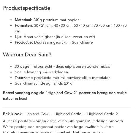
Productspecificatie
Materiaal:
240g premium mat papier
Formaten:
30×21 cm, 40×30 cm, 50×40 cm, 70×50 cm, 100×70
cm
Lijst:
Apart verkrijgbaar (in eiken, zwart en wit)
Productie:
Duurzaam gedrukt in Scandinavië
Waarom Dear Sam?
30 dagen retourrecht - thuis uitproberen zonder risico
Snelle levering 2-4 werkdagen
Duurzame productie met milieuvriendelijke materialen
Scandinavisch design sinds 2016
Bestel vandaag nog de "Highland Cow 2" poster en breng een stukje
natuur in huis!
Bekijk ook:
Highland Cow
·
Highland Cattle
·
Highland Cattle 2
Al onze posters worden gedrukt op 240-grams Multidesign Smooth
White-papier, een ongecoat papier van hoge kwaliteit is uit de
Clairefontaine-papierfabriek in Frankrijk. Het papier is van