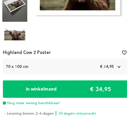
Item
Highland Cow 2 Poster
favorite_border
1
of
70 x 100 cm
€ 34,95
4
€ 34,95
In winkelmand
Nog maar weinig beschikbaar!
- Levering binnen 2–6 dagen
┃ 30 dagen retourrecht