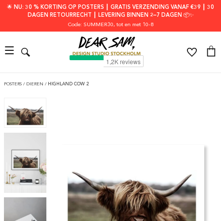
🌟 NU: 30 % KORTING OP POSTERS ┃ GRATIS VERZENDING VANAF €39 ┃ 30
DAGEN RETOURRECHT ┃ LEVERING BINNEN 2–7 DAGEN 📦✨
Code: SUMMER30
, tot en met 10-8
POSTERS
/
DIEREN
/
HIGHLAND COW 2