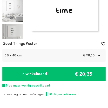
Item
1
Good Things Poster
favorite_border
of
5
30 x 40 cm
€ 20,35
€ 20,35
In winkelmand
Nog maar weinig beschikbaar!
- Levering binnen 2–6 dagen
┃ 30 dagen retourrecht