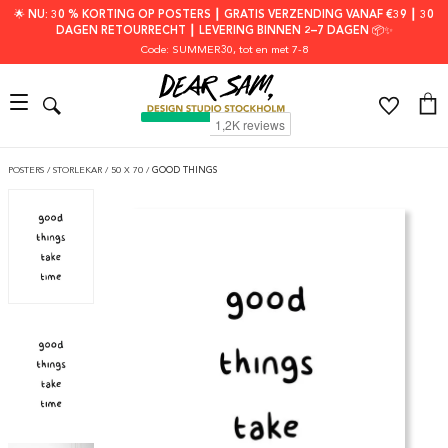
🌟 NU: 30 % KORTING OP POSTERS ┃ GRATIS VERZENDING VANAF €39 ┃ 30
DAGEN RETOURRECHT ┃ LEVERING BINNEN 2–7 DAGEN 📦✨
Code: SUMMER30
, tot en met 7-8
POSTERS
/
STORLEKAR
/
50 X 70
/
GOOD THINGS