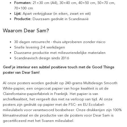
Formaten:
21×30 cm (A4), 30×40 cm, 40×50 cm, 50×70 cm,
70×100 cm
Lijst:
Apart verkrijgbaar (in eiken, zwart en wit)
Productie:
Duurzaam gedrukt in Scandinavië
Waarom Dear Sam?
30 dagen retourrecht - thuis uitproberen zonder risico
Snelle levering 2-4 werkdagen
Duurzame productie met milieuvriendelijke materialen
Scandinavisch design sinds 2016
Geef je interieur een subtiel positieve touch met de Good Things
poster van Dear Sam!
Al onze posters worden gedrukt op 240-grams Multidesign Smooth
White-papier, een ongecoat papier van hoge kwaliteit is uit de
Clairefontaine-papierfabriek in Frankrijk. Het papier is van
archiefkwaliteit, het vergeelt dus niet na verloop van tijd. Al onze
posters zijn gedrukt op papier met de FSC- en EU Ecolabel-
milieulabels voor verantwoord bosbeheer. Onze drukkerijen zijn 100%
klimaatneutraal en de productie van de posters voor Dear Sam is
gecertificeerd met het Svanen milieulabel.