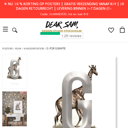
🌟 NU: 30 % KORTING OP POSTERS ┃ GRATIS VERZENDING VANAF €39 ┃ 30
DAGEN RETOURRECHT ┃ LEVERING BINNEN 2–7 DAGEN 📦✨
Code: SUMMER30
, tot en met 8-8
POSTERS
/
RUM
/
KINDERPOSTERS
/
G FOR GIRAFFE