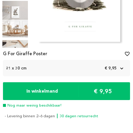
Item
1
G For Giraffe Poster
favorite_border
of
5
21 x 30 cm
€ 9,95
€ 9,95
In winkelmand
Nog maar weinig beschikbaar!
- Levering binnen 2–6 dagen
┃ 30 dagen retourrecht