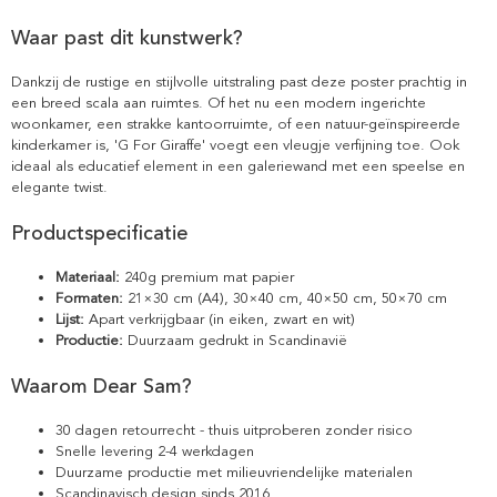
Waar past dit kunstwerk?
Dankzij de rustige en stijlvolle uitstraling past deze poster prachtig in
een breed scala aan ruimtes. Of het nu een modern ingerichte
woonkamer, een strakke kantoorruimte, of een natuur-geïnspireerde
kinderkamer is, 'G For Giraffe' voegt een vleugje verfijning toe. Ook
ideaal als educatief element in een galeriewand met een speelse en
elegante twist.
Productspecificatie
Materiaal:
240g premium mat papier
Formaten:
21×30 cm (A4), 30×40 cm, 40×50 cm, 50×70 cm
Lijst:
Apart verkrijgbaar (in eiken, zwart en wit)
Productie:
Duurzaam gedrukt in Scandinavië
Waarom Dear Sam?
30 dagen retourrecht - thuis uitproberen zonder risico
Snelle levering 2-4 werkdagen
Duurzame productie met milieuvriendelijke materialen
Scandinavisch design sinds 2016