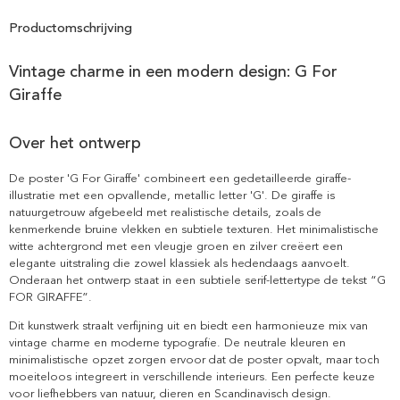
Productomschrijving
Vintage charme in een modern design: G For
Giraffe
Over het ontwerp
De poster 'G For Giraffe' combineert een gedetailleerde giraffe-
illustratie met een opvallende, metallic letter 'G'. De giraffe is
natuurgetrouw afgebeeld met realistische details, zoals de
kenmerkende bruine vlekken en subtiele texturen. Het minimalistische
witte achtergrond met een vleugje groen en zilver creëert een
elegante uitstraling die zowel klassiek als hedendaags aanvoelt.
Onderaan het ontwerp staat in een subtiele serif-lettertype de tekst “G
FOR GIRAFFE”.
Dit kunstwerk straalt verfijning uit en biedt een harmonieuze mix van
vintage charme en moderne typografie. De neutrale kleuren en
minimalistische opzet zorgen ervoor dat de poster opvalt, maar toch
moeiteloos integreert in verschillende interieurs. Een perfecte keuze
voor liefhebbers van natuur, dieren en Scandinavisch design.