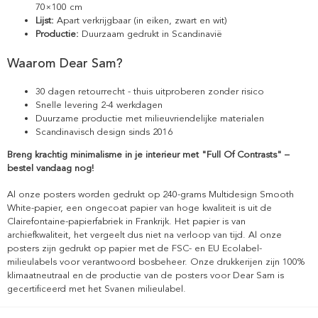
70×100 cm
Lijst:
Apart verkrijgbaar (in eiken, zwart en wit)
Productie:
Duurzaam gedrukt in Scandinavië
Waarom Dear Sam?
30 dagen retourrecht - thuis uitproberen zonder risico
Snelle levering 2-4 werkdagen
Duurzame productie met milieuvriendelijke materialen
Scandinavisch design sinds 2016
Breng krachtig minimalisme in je interieur met "Full Of Contrasts" –
bestel vandaag nog!
Al onze posters worden gedrukt op 240-grams Multidesign Smooth
White-papier, een ongecoat papier van hoge kwaliteit is uit de
Clairefontaine-papierfabriek in Frankrijk. Het papier is van
archiefkwaliteit, het vergeelt dus niet na verloop van tijd. Al onze
posters zijn gedrukt op papier met de FSC- en EU Ecolabel-
milieulabels voor verantwoord bosbeheer. Onze drukkerijen zijn 100%
klimaatneutraal en de productie van de posters voor Dear Sam is
gecertificeerd met het Svanen milieulabel.