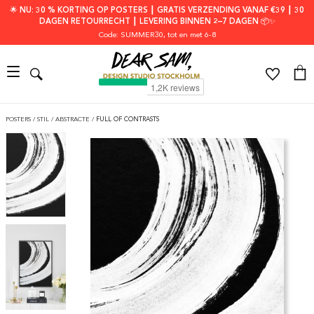
🌟 NU: 30 % KORTING OP POSTERS ┃ GRATIS VERZENDING VANAF €39 ┃ 30
DAGEN RETOURRECHT ┃ LEVERING BINNEN 2–7 DAGEN 📦✨
Code: SUMMER30
, tot en met 6-8
POSTERS
/
STIL
/
ABSTRACTE
/
FULL OF CONTRASTS