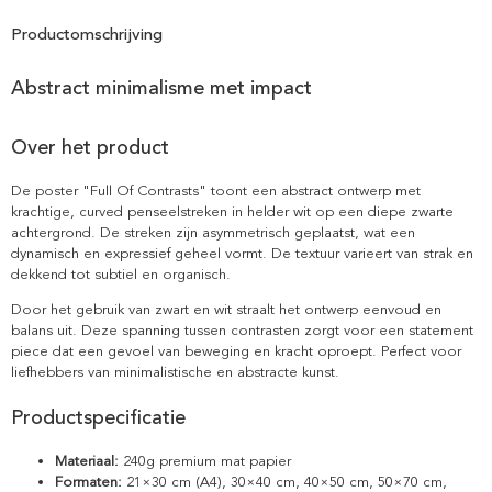
Productomschrijving
Abstract minimalisme met impact
Over het product
De poster "Full Of Contrasts" toont een abstract ontwerp met
krachtige, curved penseelstreken in helder wit op een diepe zwarte
achtergrond. De streken zijn asymmetrisch geplaatst, wat een
dynamisch en expressief geheel vormt. De textuur varieert van strak en
dekkend tot subtiel en organisch.
Door het gebruik van zwart en wit straalt het ontwerp eenvoud en
balans uit. Deze spanning tussen contrasten zorgt voor een statement
piece dat een gevoel van beweging en kracht oproept. Perfect voor
liefhebbers van minimalistische en abstracte kunst.
Productspecificatie
Materiaal:
240g premium mat papier
Formaten:
21×30 cm (A4), 30×40 cm, 40×50 cm, 50×70 cm,