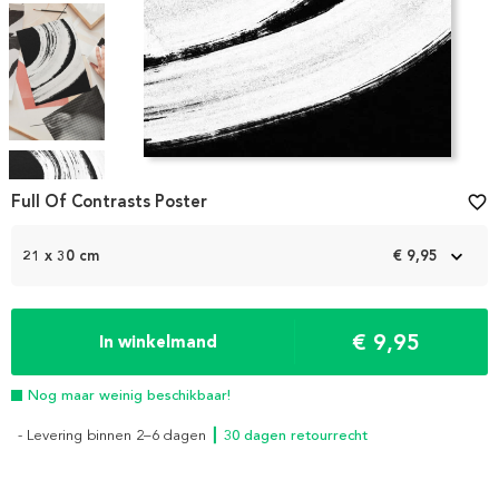
Item
1
Full Of Contrasts Poster
favorite_border
of
4
21 x 30 cm
€ 9,95
€ 9,95
In winkelmand
Nog maar weinig beschikbaar!
- Levering binnen 2–6 dagen
┃ 30 dagen retourrecht