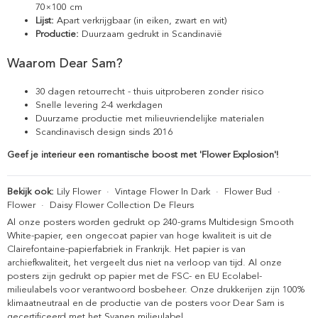
70×100 cm
Lijst:
Apart verkrijgbaar (in eiken, zwart en wit)
Productie:
Duurzaam gedrukt in Scandinavië
Waarom Dear Sam?
30 dagen retourrecht - thuis uitproberen zonder risico
Snelle levering 2-4 werkdagen
Duurzame productie met milieuvriendelijke materialen
Scandinavisch design sinds 2016
Geef je interieur een romantische boost met 'Flower Explosion'!
Bekijk ook:
Lily Flower
·
Vintage Flower In Dark
·
Flower Bud
·
Flower
·
Daisy Flower Collection De Fleurs
Al onze posters worden gedrukt op 240-grams Multidesign Smooth
White-papier, een ongecoat papier van hoge kwaliteit is uit de
Clairefontaine-papierfabriek in Frankrijk. Het papier is van
archiefkwaliteit, het vergeelt dus niet na verloop van tijd. Al onze
posters zijn gedrukt op papier met de FSC- en EU Ecolabel-
milieulabels voor verantwoord bosbeheer. Onze drukkerijen zijn 100%
klimaatneutraal en de productie van de posters voor Dear Sam is
gecertificeerd met het Svanen milieulabel.