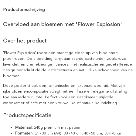
Productomschrijving
Overvloed aan bloemen met 'Flower Explosion'
Over het product
'Flower Explosion' toont een prachtige close-up van bloeiende
pioenrozen. De afbeelding is rijk aan zachte pasteltinten zoals roze,
lavendel, en crèmekleurige nuances. Het realistische en gedetailleerde
design benadrukt de delicate texturen en natuurlijke schoonheid van de
bloemen.
Deze poster straalt een romantische en luxueuze sfeer uit. Met zijn
rijke bloemencompositie voegt het een frisse en elegante uitstraling
toe aan iedere ruimte. Perfect voor een slaapkamer, stijlvolle
woonkamer of café met een vrouwelijke of natuurlijke inrichting.
Productspecificatie
Materiaal:
240g premium mat papier
Formaten:
21×30 cm (A4), 30×40 cm, 40×50 cm, 50×70 cm,