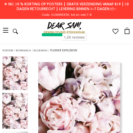
🌟 NU: 30 % KORTING OP POSTERS ┃ GRATIS VERZENDING VANAF €39 ┃ 30
DAGEN RETOURRECHT ┃ LEVERING BINNEN 2–7 DAGEN 📦✨
Code: SUMMER30
, tot en met 7-8
POSTERS
/
BOTANISCH
/
BLOEMEN
/
FLOWER EXPLOSION