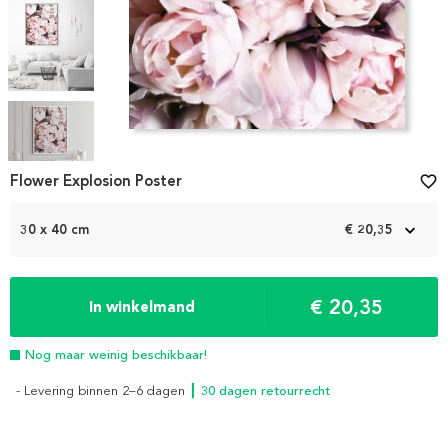
Item
1
Flower Explosion Poster
favorite_border
of
7
30 x 40 cm
€ 20,35
€ 20,35
In winkelmand
Nog maar weinig beschikbaar!
- Levering binnen 2–6 dagen
┃ 30 dagen retourrecht