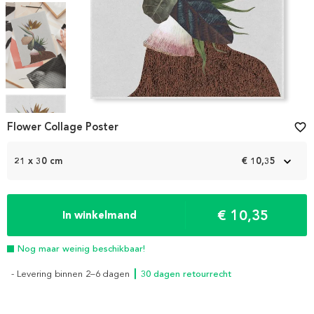
Item
1
Flower Collage Poster
favorite_border
of
4
21 x 30 cm
€ 10,35
€ 10,35
In winkelmand
Nog maar weinig beschikbaar!
- Levering binnen 2–6 dagen
┃ 30 dagen retourrecht