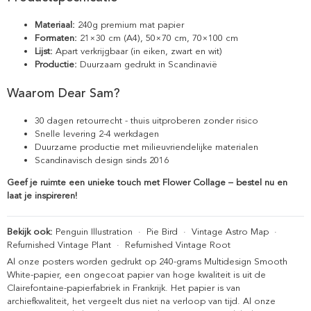
Materiaal:
240g premium mat papier
Formaten:
21×30 cm (A4), 50×70 cm, 70×100 cm
Lijst:
Apart verkrijgbaar (in eiken, zwart en wit)
Productie:
Duurzaam gedrukt in Scandinavië
Waarom Dear Sam?
30 dagen retourrecht - thuis uitproberen zonder risico
Snelle levering 2-4 werkdagen
Duurzame productie met milieuvriendelijke materialen
Scandinavisch design sinds 2016
Geef je ruimte een unieke touch met Flower Collage – bestel nu en
laat je inspireren!
Bekijk ook:
Penguin Illustration
·
Pie Bird
·
Vintage Astro Map
·
Refurnished Vintage Plant
·
Refurnished Vintage Root
Al onze posters worden gedrukt op 240-grams Multidesign Smooth
White-papier, een ongecoat papier van hoge kwaliteit is uit de
Clairefontaine-papierfabriek in Frankrijk. Het papier is van
archiefkwaliteit, het vergeelt dus niet na verloop van tijd. Al onze