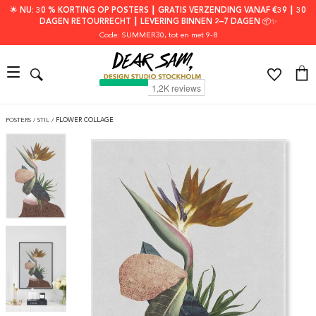
🌟 NU: 30 % KORTING OP POSTERS ┃ GRATIS VERZENDING VANAF €39 ┃ 30
DAGEN RETOURRECHT ┃ LEVERING BINNEN 2–7 DAGEN 📦✨
Code: SUMMER30
, tot en met 9-8
POSTERS
/
STIL
/
FLOWER COLLAGE