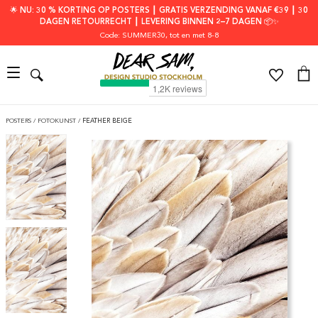
🌟 NU: 30 % KORTING OP POSTERS ┃ GRATIS VERZENDING VANAF €39 ┃ 30
DAGEN RETOURRECHT ┃ LEVERING BINNEN 2–7 DAGEN 📦✨
Code: SUMMER30
, tot en met 8-8
POSTERS
/
FOTOKUNST
/
FEATHER BEIGE