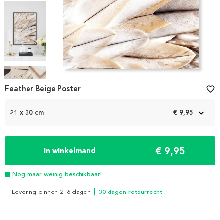
Item
1
Feather Beige Poster
favorite_border
of
7
21 x 30 cm
€ 9,95
€ 9,95
In winkelmand
Nog maar weinig beschikbaar!
- Levering binnen 2–6 dagen
┃ 30 dagen retourrecht