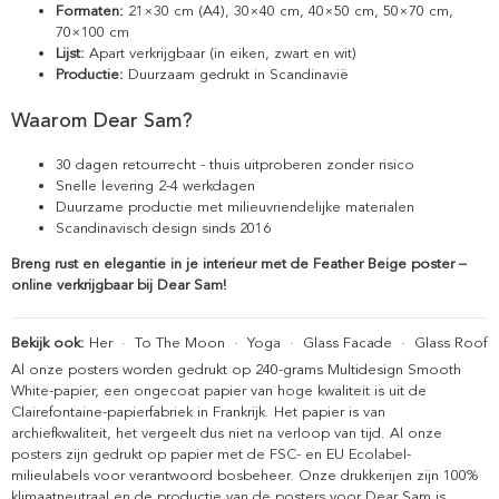
Formaten:
21×30 cm (A4), 30×40 cm, 40×50 cm, 50×70 cm,
70×100 cm
Lijst:
Apart verkrijgbaar (in eiken, zwart en wit)
Productie:
Duurzaam gedrukt in Scandinavië
Waarom Dear Sam?
30 dagen retourrecht - thuis uitproberen zonder risico
Snelle levering 2-4 werkdagen
Duurzame productie met milieuvriendelijke materialen
Scandinavisch design sinds 2016
Breng rust en elegantie in je interieur met de Feather Beige poster –
online verkrijgbaar bij Dear Sam!
Bekijk ook:
Her
·
To The Moon
·
Yoga
·
Glass Facade
·
Glass Roof
Al onze posters worden gedrukt op 240-grams Multidesign Smooth
White-papier, een ongecoat papier van hoge kwaliteit is uit de
Clairefontaine-papierfabriek in Frankrijk. Het papier is van
archiefkwaliteit, het vergeelt dus niet na verloop van tijd. Al onze
posters zijn gedrukt op papier met de FSC- en EU Ecolabel-
milieulabels voor verantwoord bosbeheer. Onze drukkerijen zijn 100%
klimaatneutraal en de productie van de posters voor Dear Sam is