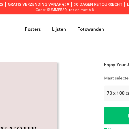
RS ┃ GRATIS VERZENDING VANAF €39 ┃ 30 DAGEN RETOURRECHT ┃ 
Code: SUMMER30
, tot en met 6-8
Posters
Lijsten
Fotowanden
Enjoy Your 
Maat selecte
70 x 100 