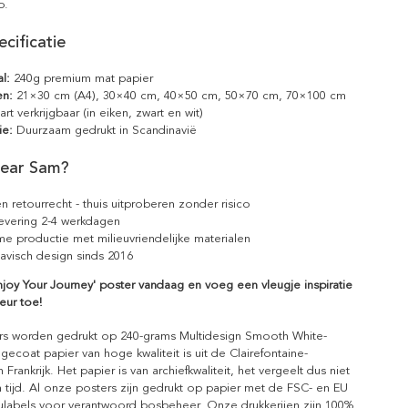
p.
cificatie
l:
240g premium mat papier
en:
21×30 cm (A4), 30×40 cm, 40×50 cm, 50×70 cm, 70×100 cm
rt verkrijgbaar (in eiken, zwart en wit)
ie:
Duurzaam gedrukt in Scandinavië
ear Sam?
n retourrecht - thuis uitproberen zonder risico
levering 2-4 werkdagen
e productie met milieuvriendelijke materialen
avisch design sinds 2016
njoy Your Journey' poster vandaag en voeg een vleugje inspiratie
eur toe!
rs worden gedrukt op 240-grams Multidesign Smooth White-
gecoat papier van hoge kwaliteit is uit de Clairefontaine-
n Frankrijk. Het papier is van archiefkwaliteit, het vergeelt dus niet
 tijd. Al onze posters zijn gedrukt op papier met de FSC- en EU
eulabels voor verantwoord bosbeheer. Onze drukkerijen zijn 100%