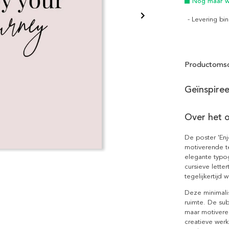
Nog maar we
- Levering b
Productomsc
Geïnspire
Over het 
De poster 'Enj
motiverende t
elegante typog
cursieve lettert
tegelijkertijd
Deze minimalis
ruimte. De su
maar motiveren
creatieve werk