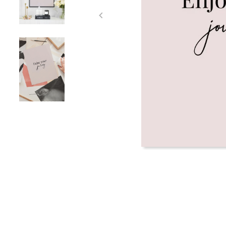
Item
1
of
3