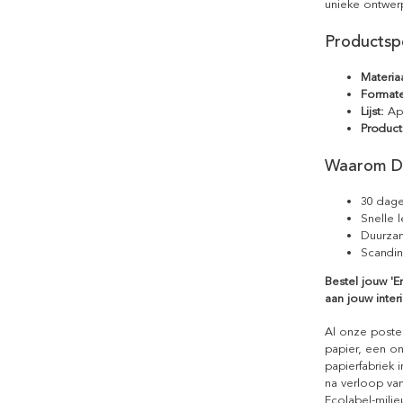
unieke ontwer
Productspe
Materiaa
Format
Lijst:
Apa
Product
Waarom D
30 dage
Snelle 
Duurzam
Scandin
Bestel jouw 'E
aan jouw interi
Al onze poste
papier, een on
papierfabriek i
na verloop van
Ecolabel-mili