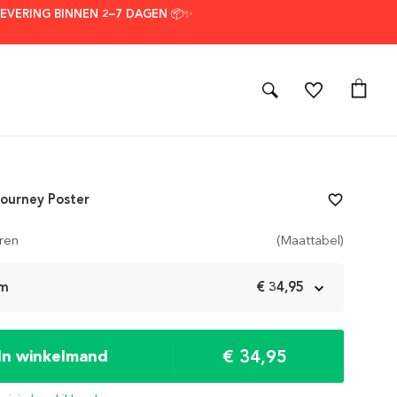
LEVERING BINNEN 2–7 DAGEN 📦✨
Journey Poster
favorite_border
ren
(Maattabel)
cm
€ 34,95
€ 34,95
In winkelmand