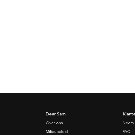
Dear Sam
Klant
Over ons
Neem 
Milieubeleid
FAQ