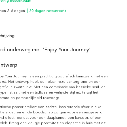
inig beschikbaar!
innen 2–6 dagen
┃ 30 dagen retourrecht
hrijving
erd onderweg met 'Enjoy Your Journey'
ontwerp
oy Your Journey' is een prachtig typografisch kunstwerk met een
ekst. Het ontwerp heeft een blush roze achtergrond en een
rafie in zwarte inkt. Met een combinatie van klassieke serif- en
ypen straalt het een tijdloze en verfijnde stijl uit, terwijl het
 warmte en persoonlijkheid toevoegt.
tische poster creëert een zachte, inspirerende sfeer in elke
btiele kleuren en de boodschap zorgen voor een rustgevend
d effect, perfect voor een slaapkamer, een kantoor, of een
plek. Breng een vleugje positiviteit en elegantie in huis met dit