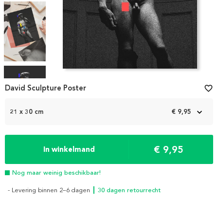
Item
1
David Sculpture Poster
favorite_border
of
4
21 x 30 cm
€ 9,95
€ 9,95
In winkelmand
Nog maar weinig beschikbaar!
- Levering binnen 2–6 dagen
┃ 30 dagen retourrecht