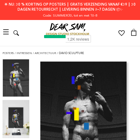
🌟 NU: 30 % KORTING OP POSTERS ┃ GRATIS VERZENDING VANAF €39 ┃ 30
DAGEN RETOURRECHT ┃ LEVERING BINNEN 2–7 DAGEN 📦✨
Code: SUMMER30
, tot en met 10-8
POSTERS
/
INTRESSEN
/
ARCHITECTUUR
/
DAVID SCULPTURE