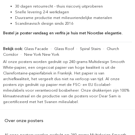
30 dagen retourrecht - thuis risicovrij uitproberen
Snelle levering 2-4 werkdagen
Duurzame productie met milieuvriendelijke materialen
Scandinavisch design sinds 2016
Bestel je poster vandaag en verfris je huis met Noordse elegantie.
Bekijk ook:
Glass Facade
·
Glass Roof
·
Spiral Stairs
·
Church
Corridor
·
New York New York
Al onze posters worden gedrukt op 240-grams Multidesign Smooth
White-papier, een ongecoat papier van hoge kwaliteit is uit de
Clairefontaine-papierfabriek in Frankrijk. Het papier is van
archiefkwaliteit, het vergeelt dus niet na verloop van tijd. Al onze
posters zijn gedrukt op papier met de FSC- en EU Ecolabel-
milieulabels voor verantwoord bosbeheer. Onze drukkerijen zijn 100%
klimaatneutraal en de productie van de posters voor Dear Sam is
gecertificeerd met het Svanen milieulabel.
Over onze posters
Al onze posters worden gedrukt op 240-grams Multidesign Smooth