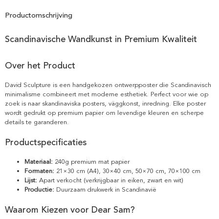
Productomschrijving
Scandinavische Wandkunst in Premium Kwaliteit
Over het Product
David Sculpture is een handgekozen ontwerpposter die Scandinavisch
minimalisme combineert met moderne esthetiek. Perfect voor wie op
zoek is naar skandinaviska posters, väggkonst, inredning. Elke poster
wordt gedrukt op premium papier om levendige kleuren en scherpe
details te garanderen.
Productspecificaties
Materiaal:
240g premium mat papier
Formaten:
21×30 cm (A4), 30×40 cm, 50×70 cm, 70×100 cm
Lijst:
Apart verkocht (verkrijgbaar in eiken, zwart en wit)
Productie:
Duurzaam drukwerk in Scandinavië
Waarom Kiezen voor Dear Sam?