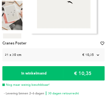
Item
1
Cranes Poster
favorite_border
of
4
21 x 30 cm
€ 10,35
€ 10,35
In winkelmand
Nog maar weinig beschikbaar!
- Levering binnen 2–6 dagen
┃ 30 dagen retourrecht