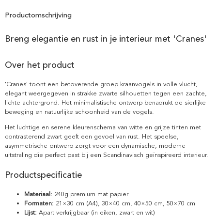
Productomschrijving
Breng elegantie en rust in je interieur met 'Cranes'
Over het product
'Cranes' toont een betoverende groep kraanvogels in volle vlucht,
elegant weergegeven in strakke zwarte silhouetten tegen een zachte,
lichte achtergrond. Het minimalistische ontwerp benadrukt de sierlijke
beweging en natuurlijke schoonheid van de vogels.
Het luchtige en serene kleurenschema van witte en grijze tinten met
contrasterend zwart geeft een gevoel van rust. Het speelse,
asymmetrische ontwerp zorgt voor een dynamische, moderne
uitstraling die perfect past bij een Scandinavisch geïnspireerd interieur.
Productspecificatie
Materiaal:
240g premium mat papier
Formaten:
21×30 cm (A4), 30×40 cm, 40×50 cm, 50×70 cm
Lijst:
Apart verkrijgbaar (in eiken, zwart en wit)