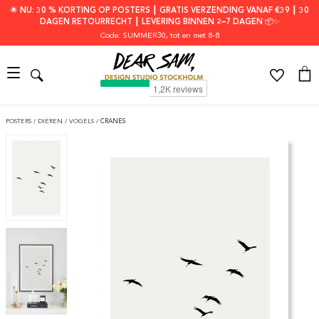
🌟 NU: 30 % KORTING OP POSTERS ┃ GRATIS VERZENDING VANAF €39 ┃ 30
DAGEN RETOURRECHT ┃ LEVERING BINNEN 2–7 DAGEN 📦✨
Code: SUMMER30
, tot en met 8-8
POSTERS
/
DIEREN
/
VOGELS
/
CRANES