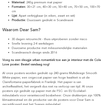
Materiaal:
240g premium mat papier
Formaten:
30×21 cm, 40×30 cm, 50×40 cm, 70×50 cm, 100×70
cm
Lijst:
Apart verkrijgbaar (in eiken, zwart en wit)
Productie:
Duurzaam gedrukt in Scandinavië
Waarom Dear Sam?
30 dagen retourrecht - thuis uitproberen zonder risico
Snelle levering 2-4 werkdagen
Duurzame productie met milieuvriendelijke materialen
Scandinavisch design sinds 2016
Voeg nu een vleugje urban romantiek toe aan je interieur met de Cola
Love poster. Bestel vandaag nog!
Al onze posters worden gedrukt op 240-grams Multidesign Smooth
White-papier, een ongecoat papier van hoge kwaliteit is uit de
Clairefontaine-papierfabriek in Frankrijk. Het papier is van
archiefkwaliteit, het vergeelt dus niet na verloop van tijd. Al onze
posters zijn gedrukt op papier met de FSC- en EU Ecolabel-
milieulabels voor verantwoord bosbeheer. Onze drukkerijen zijn 100%
klimaatneutraal en de productie van de posters voor Dear Sam is
gecertificeerd met het Svanen milieulabel.