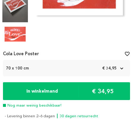
Item
Cola Love Poster
favorite_border
1
of
70 x 100 cm
€ 34,95
4
€ 34,95
In winkelmand
Nog maar weinig beschikbaar!
- Levering binnen 2–6 dagen
┃ 30 dagen retourrecht