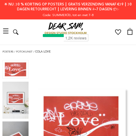
🌟 NU: 30 % KORTING OP POSTERS ┃ GRATIS VERZENDING VANAF €39 ┃ 30
DAGEN RETOURRECHT ┃ LEVERING BINNEN 2–7 DAGEN 📦✨
Code: SUMMER30
, tot en met 7-8
POSTERS
/
FOTOKUNST
/
COLA LOVE