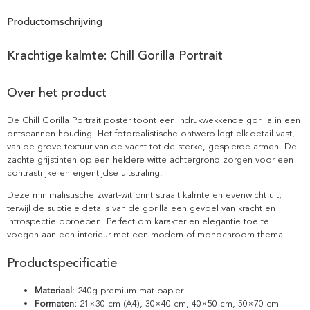
Productomschrijving
Krachtige kalmte: Chill Gorilla Portrait
Over het product
De Chill Gorilla Portrait poster toont een indrukwekkende gorilla in een
ontspannen houding. Het fotorealistische ontwerp legt elk detail vast,
van de grove textuur van de vacht tot de sterke, gespierde armen. De
zachte grijstinten op een heldere witte achtergrond zorgen voor een
contrastrijke en eigentijdse uitstraling.
Deze minimalistische zwart-wit print straalt kalmte en evenwicht uit,
terwijl de subtiele details van de gorilla een gevoel van kracht en
introspectie oproepen. Perfect om karakter en elegantie toe te
voegen aan een interieur met een modern of monochroom thema.
Productspecificatie
Materiaal:
240g premium mat papier
Formaten:
21×30 cm (A4), 30×40 cm, 40×50 cm, 50×70 cm