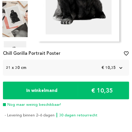
Item
1
Chill Gorilla Portrait Poster
favorite_border
of
4
21 x 30 cm
€ 10,35
€ 10,35
In winkelmand
Nog maar weinig beschikbaar!
- Levering binnen 2–6 dagen
┃ 30 dagen retourrecht