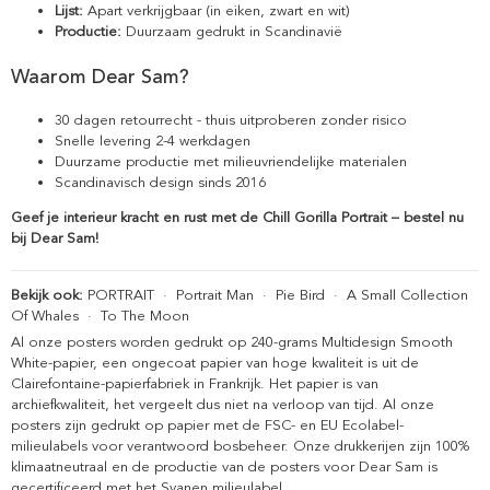
Lijst:
Apart verkrijgbaar (in eiken, zwart en wit)
Productie:
Duurzaam gedrukt in Scandinavië
Waarom Dear Sam?
30 dagen retourrecht - thuis uitproberen zonder risico
Snelle levering 2-4 werkdagen
Duurzame productie met milieuvriendelijke materialen
Scandinavisch design sinds 2016
Geef je interieur kracht en rust met de Chill Gorilla Portrait – bestel nu
bij Dear Sam!
Bekijk ook:
PORTRAIT
·
Portrait Man
·
Pie Bird
·
A Small Collection
Of Whales
·
To The Moon
Al onze posters worden gedrukt op 240-grams Multidesign Smooth
White-papier, een ongecoat papier van hoge kwaliteit is uit de
Clairefontaine-papierfabriek in Frankrijk. Het papier is van
archiefkwaliteit, het vergeelt dus niet na verloop van tijd. Al onze
posters zijn gedrukt op papier met de FSC- en EU Ecolabel-
milieulabels voor verantwoord bosbeheer. Onze drukkerijen zijn 100%
klimaatneutraal en de productie van de posters voor Dear Sam is
gecertificeerd met het Svanen milieulabel.