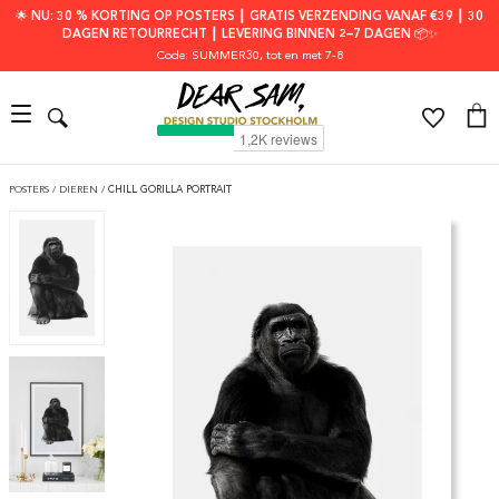
🌟 NU: 30 % KORTING OP POSTERS ┃ GRATIS VERZENDING VANAF €39 ┃ 30
DAGEN RETOURRECHT ┃ LEVERING BINNEN 2–7 DAGEN 📦✨
Code: SUMMER30
, tot en met 7-8
POSTERS
/
DIEREN
/
CHILL GORILLA PORTRAIT