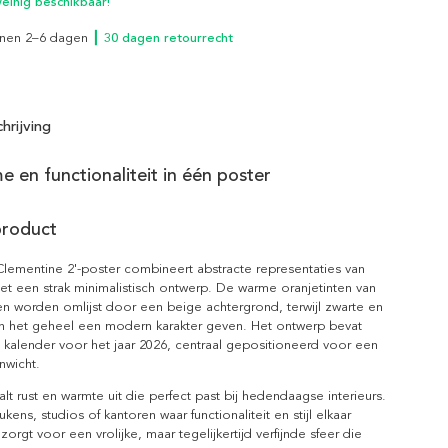
inig beschikbaar!
innen 2–6 dagen
┃ 30 dagen retourrecht
hrijving
e en functionaliteit in één poster
product
lementine 2'-poster combineert abstracte representaties van
t een strak minimalistisch ontwerp. De warme oranjetinten van
en worden omlijst door een beige achtergrond, terwijl zwarte en
en het geheel een modern karakter geven. Het ontwerp bevat
 kalender voor het jaar 2026, centraal gepositioneerd voor een
nwicht.
alt rust en warmte uit die perfect past bij hedendaagse interieurs.
kens, studios of kantoren waar functionaliteit en stijl elkaar
zorgt voor een vrolijke, maar tegelijkertijd verfijnde sfeer die