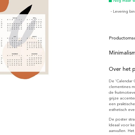
Nog maar we
- Levering b
Productomsc
Minimalism
Over het 
De 'Calendar C
clementines me
de fruitmotiev
grijze accent
een praktische
esthetisch eve
De poster stra
Ideaal voor keu
aanvullen. Het 