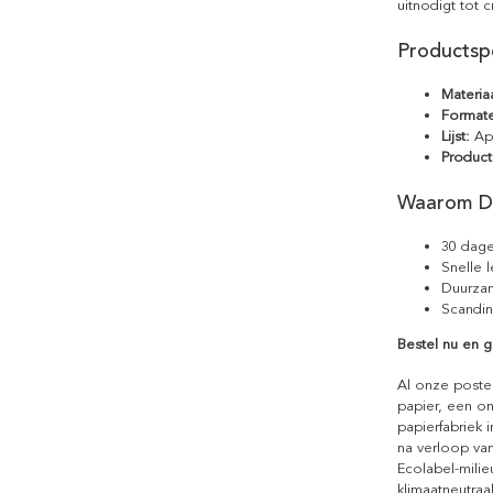
uitnodigt tot c
Productspe
Materiaa
Format
Lijst:
Apa
Product
Waarom D
30 dage
Snelle 
Duurzam
Scandin
Bestel nu en g
Al onze poste
papier, een on
papierfabriek i
na verloop van
Ecolabel-mili
klimaatneutraa