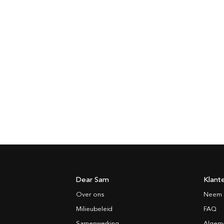
Dear Sam
Klant
Over ons
Neem 
Milieubeleid
FAQ
Samenwerking
Algem