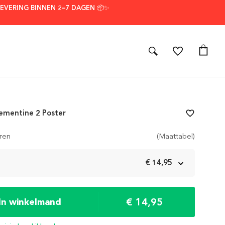
LEVERING BINNEN 2–7 DAGEN 📦✨
ementine 2 Poster
favorite_border
ren
(Maattabel)
m
€ 14,95
€ 14,95
In winkelmand