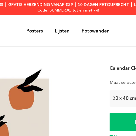
RS ┃ GRATIS VERZENDING VANAF €39 ┃ 30 DAGEN RETOURRECHT ┃ 
Code: SUMMER30
, tot en met 7-8
Posters
Lijsten
Fotowanden
Calendar Cl
Maat selecte
30 x 40 c