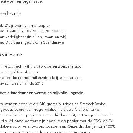
reativiteit en organisatie.
cificatie
l:
240g premium mat papier
en:
30×40 cm, 50×70 cm, 70×100 cm
rt verkrijgbaar (in eiken, zwart en wit)
ie:
Duurzaam gedrukt in Scandinavië
ear Sam?
n retourrecht - thuis uitproberen zonder risico
levering 2-4 werkdagen
e productie met milieuvriendelijke materialen
avisch design sinds 2016
eef je interieur een warme en stijlvolle upgrade.
rs worden gedrukt op 240-grams Multidesign Smooth White-
gecoat papier van hoge kwaliteit is uit de Clairefontaine-
n Frankrijk. Het papier is van archiefkwaliteit, het vergeelt dus niet
 tijd. Al onze posters zijn gedrukt op papier met de FSC- en EU
eulabels voor verantwoord bosbeheer. Onze drukkerijen zijn 100%
l en de productie van de posters voor Dear Sam is