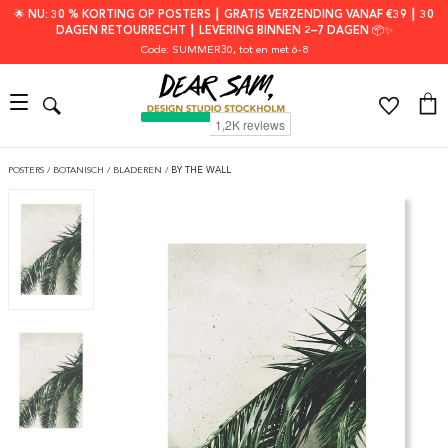
🌟 NU: 30 % KORTING OP POSTERS ┃ GRATIS VERZENDING VANAF €39 ┃ 30
DAGEN RETOURRECHT ┃ LEVERING BINNEN 2–7 DAGEN 📦✨
Code: SUMMER30
, tot en met 6-8
POSTERS
/
BOTANISCH
/
BLADEREN
/
BY THE WALL