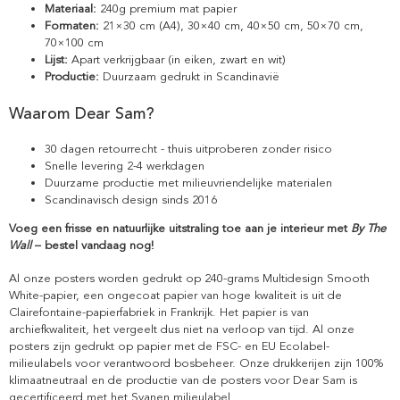
Materiaal:
240g premium mat papier
Formaten:
21×30 cm (A4), 30×40 cm, 40×50 cm, 50×70 cm,
70×100 cm
Lijst:
Apart verkrijgbaar (in eiken, zwart en wit)
Productie:
Duurzaam gedrukt in Scandinavië
Waarom Dear Sam?
30 dagen retourrecht - thuis uitproberen zonder risico
Snelle levering 2-4 werkdagen
Duurzame productie met milieuvriendelijke materialen
Scandinavisch design sinds 2016
Voeg een frisse en natuurlijke uitstraling toe aan je interieur met
By The
Wall
– bestel vandaag nog!
Al onze posters worden gedrukt op 240-grams Multidesign Smooth
White-papier, een ongecoat papier van hoge kwaliteit is uit de
Clairefontaine-papierfabriek in Frankrijk. Het papier is van
archiefkwaliteit, het vergeelt dus niet na verloop van tijd. Al onze
posters zijn gedrukt op papier met de FSC- en EU Ecolabel-
milieulabels voor verantwoord bosbeheer. Onze drukkerijen zijn 100%
klimaatneutraal en de productie van de posters voor Dear Sam is
gecertificeerd met het Svanen milieulabel.