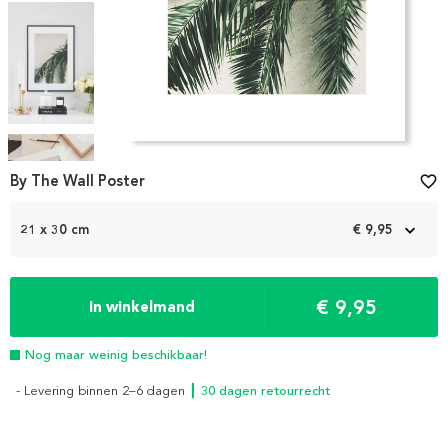
Item
1
By The Wall Poster
favorite_border
of
5
21 x 30 cm
€ 9,95
€ 9,95
In winkelmand
Nog maar weinig beschikbaar!
- Levering binnen 2–6 dagen
┃ 30 dagen retourrecht