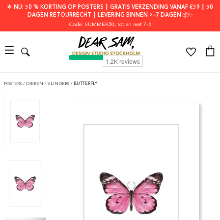
🌟 NU: 30 % KORTING OP POSTERS ┃ GRATIS VERZENDING VANAF €39 ┃ 30
DAGEN RETOURRECHT ┃ LEVERING BINNEN 2–7 DAGEN 📦✨
Code: SUMMER30
, tot en met 7-8
POSTERS
/
DIEREN
/
VLINDERS
/
BUTTERFLY