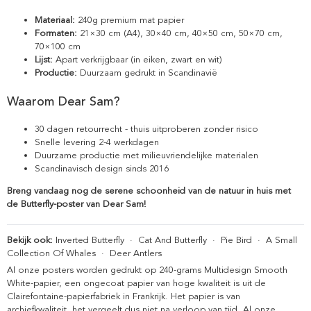
Materiaal:
240g premium mat papier
Formaten:
21×30 cm (A4), 30×40 cm, 40×50 cm, 50×70 cm,
70×100 cm
Lijst:
Apart verkrijgbaar (in eiken, zwart en wit)
Productie:
Duurzaam gedrukt in Scandinavië
Waarom Dear Sam?
30 dagen retourrecht - thuis uitproberen zonder risico
Snelle levering 2-4 werkdagen
Duurzame productie met milieuvriendelijke materialen
Scandinavisch design sinds 2016
Breng vandaag nog de serene schoonheid van de natuur in huis met
de Butterfly-poster van Dear Sam!
Bekijk ook:
Inverted Butterfly
·
Cat And Butterfly
·
Pie Bird
·
A Small
Collection Of Whales
·
Deer Antlers
Al onze posters worden gedrukt op 240-grams Multidesign Smooth
White-papier, een ongecoat papier van hoge kwaliteit is uit de
Clairefontaine-papierfabriek in Frankrijk. Het papier is van
archiefkwaliteit, het vergeelt dus niet na verloop van tijd. Al onze