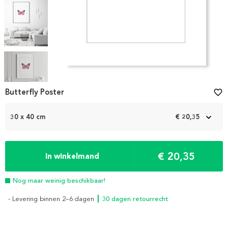
Item
1
Butterfly Poster
favorite_border
of
5
30 x 40 cm
€ 20,35
€ 20,35
In winkelmand
Nog maar weinig beschikbaar!
- Levering binnen 2–6 dagen
┃ 30 dagen retourrecht