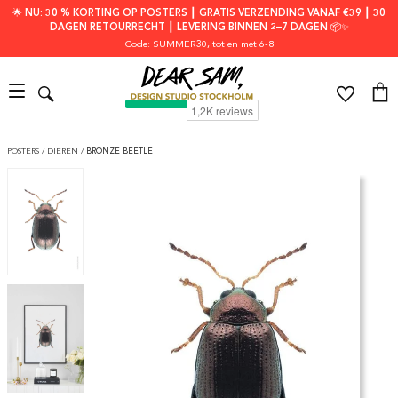
🌟 NU: 30 % KORTING OP POSTERS ┃ GRATIS VERZENDING VANAF €39 ┃ 30
DAGEN RETOURRECHT ┃ LEVERING BINNEN 2–7 DAGEN 📦✨
Code: SUMMER30
, tot en met 6-8
POSTERS
/
DIEREN
/
BRONZE BEETLE