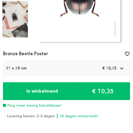
Item
1
Bronze Beetle Poster
favorite_border
of
4
21 x 30 cm
€ 10,35
€ 10,35
In winkelmand
Nog maar weinig beschikbaar!
- Levering binnen 2–6 dagen
┃ 30 dagen retourrecht