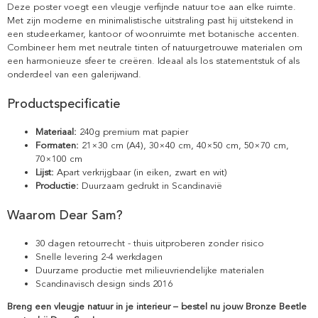
Deze poster voegt een vleugje verfijnde natuur toe aan elke ruimte.
Met zijn moderne en minimalistische uitstraling past hij uitstekend in
een studeerkamer, kantoor of woonruimte met botanische accenten.
Combineer hem met neutrale tinten of natuurgetrouwe materialen om
een harmonieuze sfeer te creëren. Ideaal als los statementstuk of als
onderdeel van een galerijwand.
Productspecificatie
Materiaal:
240g premium mat papier
Formaten:
21×30 cm (A4), 30×40 cm, 40×50 cm, 50×70 cm,
70×100 cm
Lijst:
Apart verkrijgbaar (in eiken, zwart en wit)
Productie:
Duurzaam gedrukt in Scandinavië
Waarom Dear Sam?
30 dagen retourrecht - thuis uitproberen zonder risico
Snelle levering 2-4 werkdagen
Duurzame productie met milieuvriendelijke materialen
Scandinavisch design sinds 2016
Breng een vleugje natuur in je interieur – bestel nu jouw Bronze Beetle