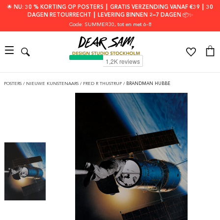
🌟 NU: 30 % KORTING OP POSTERS ┃ GRATIS VERZENDING VANAF €39 ┃ 30
DAGEN RETOURRECHT ┃ LEVERING BINNEN 2–7 DAGEN 📦✨
Code: SUMMER30
, tot en met 6-8
POSTERS
/
NIEUWE KUNSTENAARS
/
FRED R THUSTRUP
/
BRANDMAN HUBBE