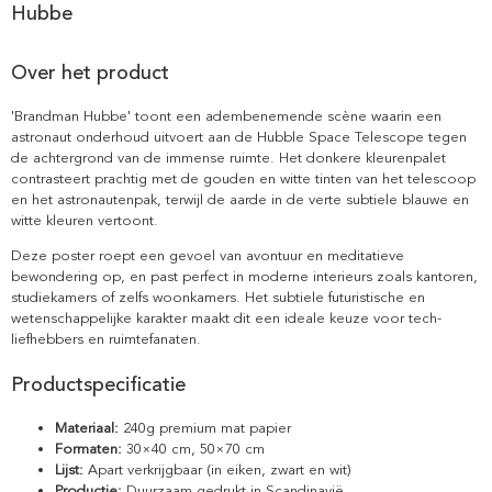
Hubbe
Over het product
'Brandman Hubbe' toont een adembenemende scène waarin een
astronaut onderhoud uitvoert aan de Hubble Space Telescope tegen
de achtergrond van de immense ruimte. Het donkere kleurenpalet
contrasteert prachtig met de gouden en witte tinten van het telescoop
en het astronautenpak, terwijl de aarde in de verte subtiele blauwe en
witte kleuren vertoont.
Deze poster roept een gevoel van avontuur en meditatieve
bewondering op, en past perfect in moderne interieurs zoals kantoren,
studiekamers of zelfs woonkamers. Het subtiele futuristische en
wetenschappelijke karakter maakt dit een ideale keuze voor tech-
liefhebbers en ruimtefanaten.
Productspecificatie
Materiaal:
240g premium mat papier
Formaten:
30×40 cm, 50×70 cm
Lijst:
Apart verkrijgbaar (in eiken, zwart en wit)
Productie:
Duurzaam gedrukt in Scandinavië