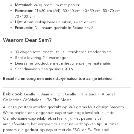
Materiaal:
240g premium mat papier
Formaten:
21×30 cm (A4), 30×40 cm, 40×50 cm, 50×70 cm,
70×100 cm
Lijst:
Apart verkrijgbaar (in eiken, zwart en wit)
Productie:
Duurzaam gedrukt in Scandinavië
Waarom Dear Sam?
30 dagen retourrecht - thuis uitproberen zonder risico
Snelle levering 2-4 werkdagen
Duurzame productie met milieuvriendelijke materialen
Scandinavisch design sinds 2016
Bestel nu en voeg een uniek stukje natuur toe aan je interieur!
Bekijk ook:
Giraffe
·
Animal Front Giraffe
·
Pie Bird
·
A Small
Collection Of Whales
·
To The Moon
Al onze posters worden gedrukt op 240-grams Multidesign Smooth
White-papier, een ongecoat papier van hoge kwaliteit is uit de
Clairefontaine-papierfabriek in Frankrijk. Het papier is van
archiefkwaliteit, het vergeelt dus niet na verloop van tijd. Al onze
posters zijn gedrukt op papier met de FSC- en EU Ecolabel-