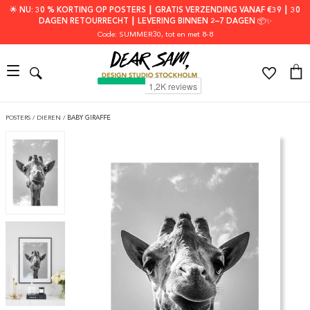
🌟 NU: 30 % KORTING OP POSTERS ┃ GRATIS VERZENDING VANAF €39 ┃ 30
DAGEN RETOURRECHT ┃ LEVERING BINNEN 2–7 DAGEN 📦✨
Code: SUMMER30
, tot en met 8-8
POSTERS
/
DIEREN
/
BABY GIRAFFE