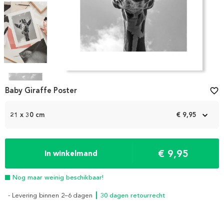
Item
1
Baby Giraffe Poster
favorite_border
of
4
21 x 30 cm
€ 9,95
€ 9,95
In winkelmand
Nog maar weinig beschikbaar!
- Levering binnen 2–6 dagen
┃ 30 dagen retourrecht