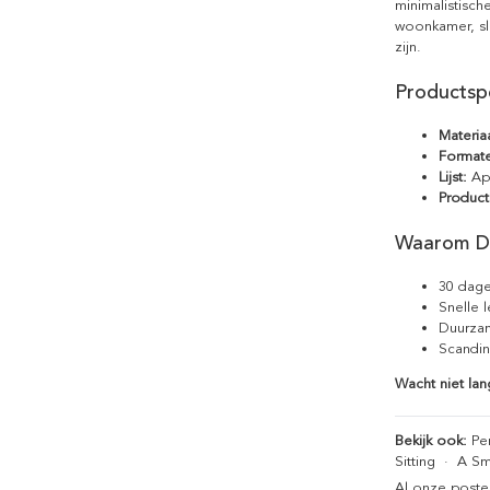
minimalistisch
woonkamer, sl
zijn.
Productspe
Materiaa
Format
Lijst:
Apa
Product
Waarom D
30 dage
Snelle 
Duurzam
Scandin
Wacht niet lan
Bekijk ook:
Pen
Sitting
·
A Sm
Al onze poste