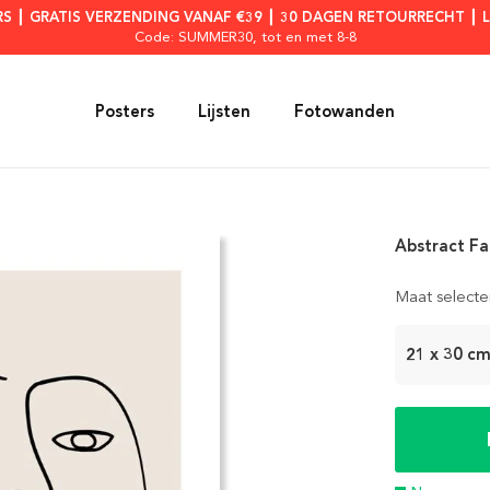
RS ┃ GRATIS VERZENDING VANAF €39 ┃ 30 DAGEN RETOURRECHT ┃ 
Code: SUMMER30
, tot en met 8-8
Posters
Lijsten
Fotowanden
Abstract Fa
Maat selecte
21 x 30 c