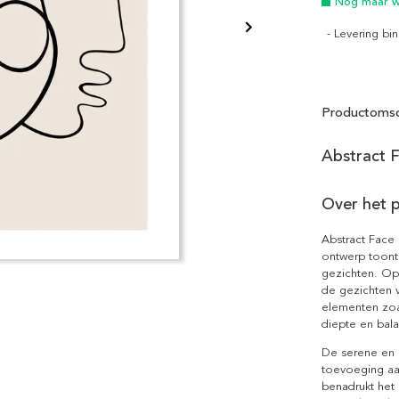
Nog maar we
- Levering b
Productomsc
Abstract F
Over het 
Abstract Face 
ontwerp toont
gezichten. Op
de gezichten v
elementen zoa
diepte en bal
De serene en m
toevoeging aa
benadrukt het 