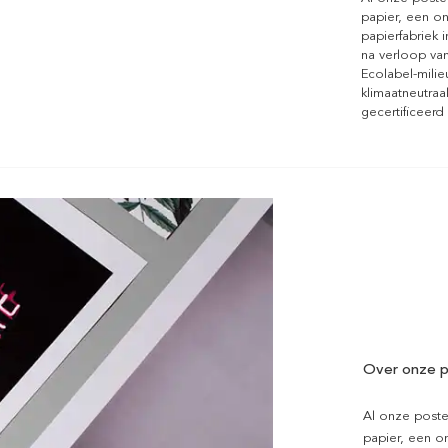
papier, een on
papierfabriek i
na verloop van
Ecolabel-mili
klimaatneutraa
gecertificeerd
Over onze p
Al onze poste
papier, een on