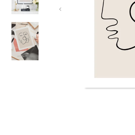
Item
1
of
3