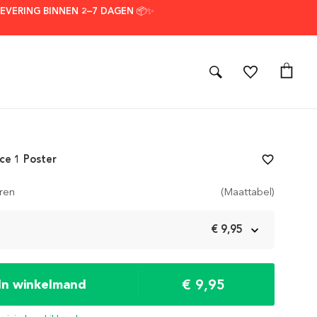
LEVERING BINNEN 2–7 DAGEN 📦✨
ce 1 Poster
favorite_border
ren
(Maattabel)
m
€ 9,95
€ 9,95
In winkelmand