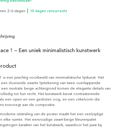
inig beschikbaar!
innen 2–6 dagen
┃ 30 dagen retourrecht
hrijving
ace 1 – Een uniek minimalistisch kunstwerk
product
1 is een prachtig voorbeeld van minimalistische lijnkunst. Het
 een vloeiende zwarte lijntekening van twee overlappende
 een neutrale beige achtergrond komen de elegante details van
olledig tot hun recht. Het kunstwerk bevat contrasterende
ls een open en een gesloten oog, en een cirkelvorm die
ans toevoegt aan de compositie.
oderne uitstraling van de poster maakt het een veelzijdige
n elke ruimte. Het eenvoudige zwart-beige kleurenpalet
ingetogen karakter van het kunstwerk, waardoor het past bij