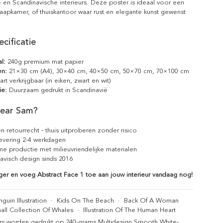
e en Scandinavische interieurs. Deze poster is ideaal voor een
aapkamer, of thuiskantoor waar rust en elegante kunst gewenst
cificatie
l:
240g premium mat papier
en:
21×30 cm (A4), 30×40 cm, 40×50 cm, 50×70 cm, 70×100 cm
rt verkrijgbaar (in eiken, zwart en wit)
ie:
Duurzaam gedrukt in Scandinavië
ear Sam?
n retourrecht - thuis uitproberen zonder risico
levering 2-4 werkdagen
e productie met milieuvriendelijke materialen
avisch design sinds 2016
ger en voeg Abstract Face 1 toe aan jouw interieur vandaag nog!
guin Illustration
·
Kids On The Beach
·
Back Of A Woman
all Collection Of Whales
·
Illustration Of The Human Heart
rs worden gedrukt op 240-grams Multidesign Smooth White-