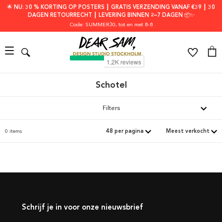
🌟 NU: 30 % KORTING OP POSTERS ┃ GRATIS VERZENDING VANAF €39 ┃ 30
DAGEN RETOURRECHT ┃ LEVERING BINNEN 2–7 DAGEN 📦✨
Code: SUMMER30
, tot en met 8-8
Schotel
Filters
0 items
Schrijf je in voor onze nieuwsbrief