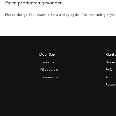
Geen producten gevonden.
Please change Your search criteria and try again. If still not finding any
Dear Sam
Klant
Over ons
Neem 
Milieubeleid
FAQ
Samenwerking
Algem
Retour