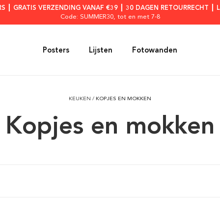
RS ┃ GRATIS VERZENDING VANAF €39 ┃ 30 DAGEN RETOURRECHT ┃ 
Code: SUMMER30
, tot en met 7-8
Posters
Lijsten
Fotowanden
KEUKEN
/
KOPJES EN MOKKEN
Kopjes en mokken