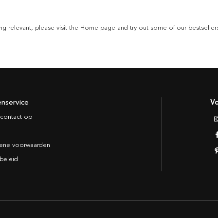
thing relevant, please visit the Home page and try out some of our bestseller
enservice
Vo
contact op
ene voorwaarden
beleid