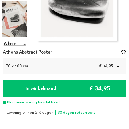
Item
Athens Abstract Poster
favorite_border
1
of
5
70 x 100 cm
€ 34,95
€ 34,95
In winkelmand
Nog maar weinig beschikbaar!
- Levering binnen 2–6 dagen
┃ 30 dagen retourrecht