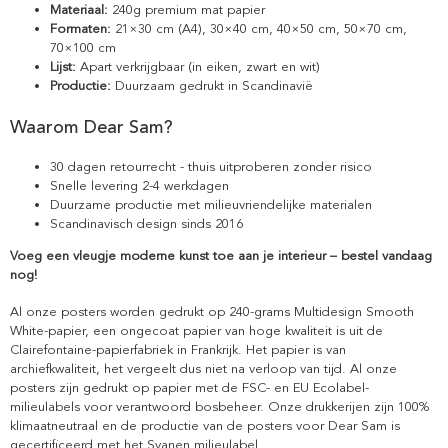
Materiaal:
240g premium mat papier
Formaten:
21×30 cm (A4), 30×40 cm, 40×50 cm, 50×70 cm,
70×100 cm
Lijst:
Apart verkrijgbaar (in eiken, zwart en wit)
Productie:
Duurzaam gedrukt in Scandinavië
Waarom Dear Sam?
30 dagen retourrecht - thuis uitproberen zonder risico
Snelle levering 2-4 werkdagen
Duurzame productie met milieuvriendelijke materialen
Scandinavisch design sinds 2016
Voeg een vleugje moderne kunst toe aan je interieur – bestel vandaag
nog!
Al onze posters worden gedrukt op 240-grams Multidesign Smooth
White-papier, een ongecoat papier van hoge kwaliteit is uit de
Clairefontaine-papierfabriek in Frankrijk. Het papier is van
archiefkwaliteit, het vergeelt dus niet na verloop van tijd. Al onze
posters zijn gedrukt op papier met de FSC- en EU Ecolabel-
milieulabels voor verantwoord bosbeheer. Onze drukkerijen zijn 100%
klimaatneutraal en de productie van de posters voor Dear Sam is
gecertificeerd met het Svanen milieulabel.