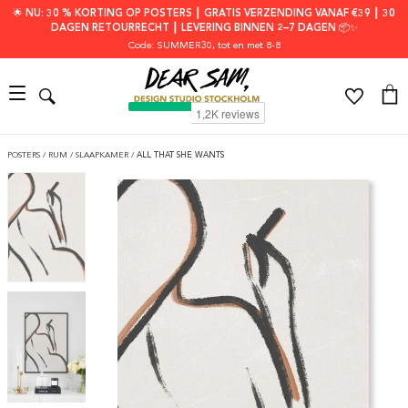
🌟 NU: 30 % KORTING OP POSTERS ┃ GRATIS VERZENDING VANAF €39 ┃ 30
DAGEN RETOURRECHT ┃ LEVERING BINNEN 2–7 DAGEN 📦✨
Code: SUMMER30
, tot en met 8-8
POSTERS
/
RUM
/
SLAAPKAMER
/
ALL THAT SHE WANTS