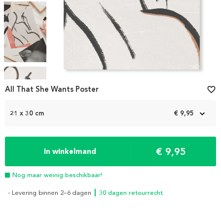
Item
1
All That She Wants Poster
favorite_border
of
4
21 x 30 cm
€ 9,95
€ 9,95
In winkelmand
Nog maar weinig beschikbaar!
- Levering binnen 2–6 dagen
┃ 30 dagen retourrecht